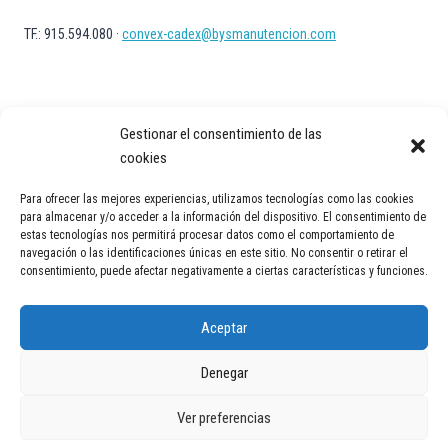
TF.: 915.594.080 ·
convex-cadex@bysmanutencion.com
Gestionar el consentimiento de las
cookies
Para ofrecer las mejores experiencias, utilizamos tecnologías como las cookies
Aviso Legal
Política de privacidad
Política de Cookies
para almacenar y/o acceder a la información del dispositivo. El consentimiento de
estas tecnologías nos permitirá procesar datos como el comportamiento de
Contacto
navegación o las identificaciones únicas en este sitio. No consentir o retirar el
consentimiento, puede afectar negativamente a ciertas características y funciones.
Aceptar
Denegar
© 2026 Transportadores industriales en España | Cintas y soluciones
Ver preferencias
logísticas | Convex Technology