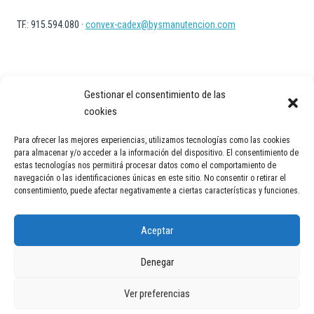
TF.: 915.594.080 ·
convex-cadex@bysmanutencion.com
Gestionar el consentimiento de las
cookies
Para ofrecer las mejores experiencias, utilizamos tecnologías como las cookies
Aviso Legal
Política de privacidad
Política de Cookies
para almacenar y/o acceder a la información del dispositivo. El consentimiento de
estas tecnologías nos permitirá procesar datos como el comportamiento de
Contacto
navegación o las identificaciones únicas en este sitio. No consentir o retirar el
consentimiento, puede afectar negativamente a ciertas características y funciones.
Aceptar
Denegar
© 2026 Transportadores industriales en España | Cintas y soluciones
Ver preferencias
logísticas | Convex Technology