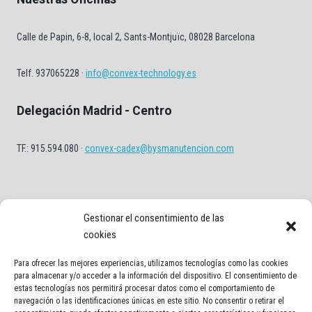
Calle de Papin, 6-8, local 2, Sants-Montjuïc, 08028 Barcelona
Telf. 937065228 ·
info@convex-technology.es
Delegación Madrid - Centro
TF.: 915.594.080 ·
convex-cadex@bysmanutencion.com
Gestionar el consentimiento de las
cookies
Para ofrecer las mejores experiencias, utilizamos tecnologías como las cookies
Aviso Legal
Política de privacidad
Política de Cookies
para almacenar y/o acceder a la información del dispositivo. El consentimiento de
estas tecnologías nos permitirá procesar datos como el comportamiento de
Contacto
navegación o las identificaciones únicas en este sitio. No consentir o retirar el