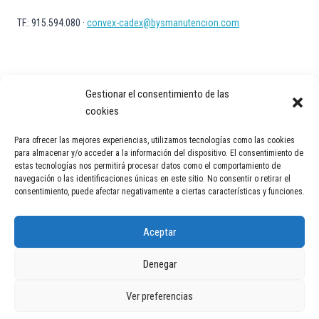
TF.: 915.594.080 ·
convex-cadex@bysmanutencion.com
Gestionar el consentimiento de las
cookies
Para ofrecer las mejores experiencias, utilizamos tecnologías como las cookies
Aviso Legal
Política de privacidad
Política de Cookies
para almacenar y/o acceder a la información del dispositivo. El consentimiento de
estas tecnologías nos permitirá procesar datos como el comportamiento de
Contacto
navegación o las identificaciones únicas en este sitio. No consentir o retirar el
consentimiento, puede afectar negativamente a ciertas características y funciones.
Aceptar
Denegar
© 2026 Transportadores industriales en España | Cintas y soluciones
Ver preferencias
logísticas | Convex Technology