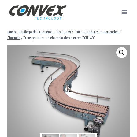
Saltar
al
contenido
Inicio
/
Catálogo de Productos
/
Productos
/
Transportadores motorizados
/
Charnela
/
Transportador de charnela doble curva TCH140D