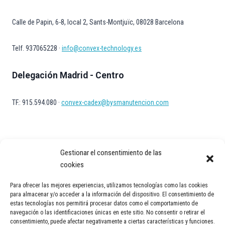
Calle de Papin, 6-8, local 2, Sants-Montjuïc, 08028 Barcelona
Telf. 937065228 ·
info@convex-technology.es
Delegación Madrid - Centro
TF.: 915.594.080 ·
convex-cadex@bysmanutencion.com
Gestionar el consentimiento de las
cookies
Para ofrecer las mejores experiencias, utilizamos tecnologías como las cookies
Aviso Legal
Política de privacidad
Política de Cookies
para almacenar y/o acceder a la información del dispositivo. El consentimiento de
estas tecnologías nos permitirá procesar datos como el comportamiento de
Contacto
navegación o las identificaciones únicas en este sitio. No consentir o retirar el
consentimiento, puede afectar negativamente a ciertas características y funciones.