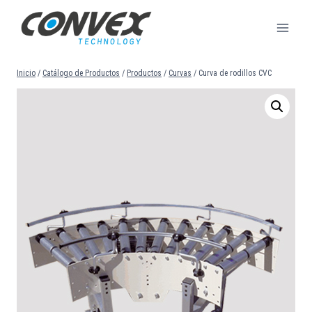
Saltar
al
contenido
Inicio
/
Catálogo de Productos
/
Productos
/
Curvas
/
Curva de rodillos CVC