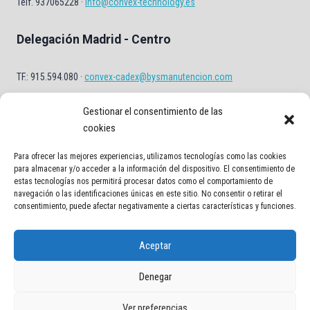
Telf. 937065228 ·
info@convex-technology.es
Delegación Madrid - Centro
TF.: 915.594.080 ·
convex-cadex@bysmanutencion.com
Gestionar el consentimiento de las
cookies
Para ofrecer las mejores experiencias, utilizamos tecnologías como las cookies
para almacenar y/o acceder a la información del dispositivo. El consentimiento de
estas tecnologías nos permitirá procesar datos como el comportamiento de
navegación o las identificaciones únicas en este sitio. No consentir o retirar el
Aviso Legal
Política de privacidad
Política de Cookies
consentimiento, puede afectar negativamente a ciertas características y funciones.
Contacto
Aceptar
Denegar
© 2026 Transportadores industriales en España | Cintas y soluciones
Ver preferencias