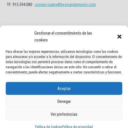
TF.: 915.594.080 ·
convex-cadex@bysmanutencion.com
Gestionar el consentimiento de las
cookies
Para ofrecer las mejores experiencias, utilizamos tecnologías como las cookies
Aviso Legal
Política de privacidad
Política de Cookies
para almacenar y/o acceder a la información del dispositivo. El consentimiento de
estas tecnologías nos permitirá procesar datos como el comportamiento de
Contacto
navegación o las identificaciones únicas en este sitio. No consentir o retirar el
consentimiento, puede afectar negativamente a ciertas características y funciones.
Aceptar
Denegar
© 2026 Transportadores industriales en España | Cintas y soluciones
Ver preferencias
logísticas | Convex Technology
Política de Cookies
Política de privacidad