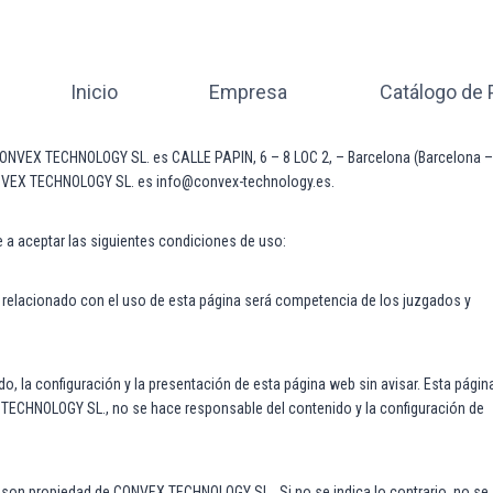
Inicio
Empresa
Catálogo de
 CONVEX TECHNOLOGY SL. es CALLE PAPIN, 6 – 8 LOC 2, – Barcelona (Barcelona –
ONVEX TECHNOLOGY SL. es info@convex-technology.es.
e a aceptar las siguientes condiciones de uso:
cto relacionado con el uso de esta página será competencia de los juzgados y
, la configuración y la presentación de esta página web sin avisar. Esta págin
X TECHNOLOGY SL., no se hace responsable del contenido y la configuración de
b son propiedad de CONVEX TECHNOLOGY SL.. Si no se indica lo contrario, no se