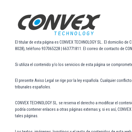
Saltar
al
contenido
El titular de esta página es CONVEX TECHNOLOGY SL.. El domicilio de
8028), teléfono 937065228 | 663771811. El correo de contacto de C
Si utiliza el contenido y/o los servicios de esta página se compromet
El presente Aviso Legal se rige por la ley española. Cualquier confli
tribunales españoles.
CONVEX TECHNOLOGY SL. se reserva el derecho a modificar el contenido
podría contener enlaces a otras páginas externas y, si es así, CONVE
tales páginas.
Los textos, imágenes, logotipos y el resto de contenidos de esta we