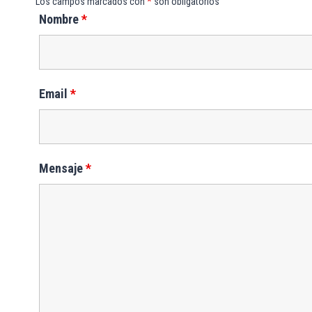
Los campos marcados con
*
son obligatorios
Nombre
*
Email
*
Mensaje
*