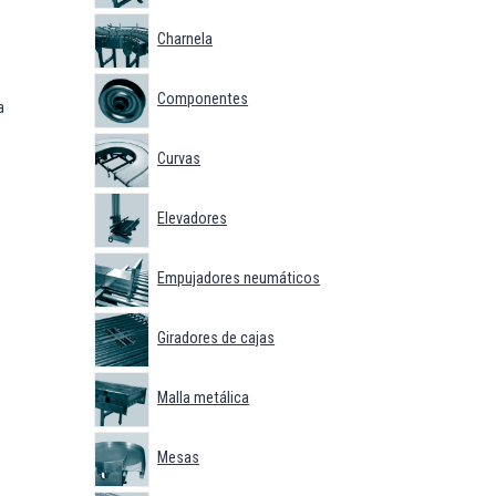
Charnela
Componentes
a
Curvas
Elevadores
Empujadores neumáticos
Giradores de cajas
Malla metálica
Mesas