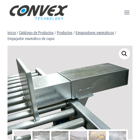
Saltar
al
contenido
Inicio
/
Catálogo de Productos
/
Productos
/
Empujadores neumáticos
/
Empujador neumático de cajas