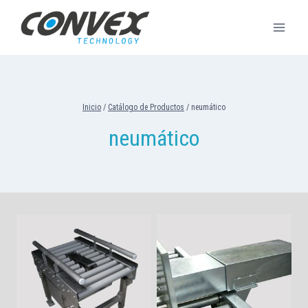
Saltar
al
contenido
Inicio
/
Catálogo de Productos
/
neumático
neumático