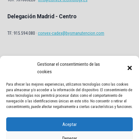
Delegación Madrid - Centro
TF.: 915.594.080 ·
convex-cadex@bysmanutencion.com
Gestionar el consentimiento de las
cookies
Para ofrecer las mejores experiencias, utilizamos tecnologías como las cookies
Aviso Legal
Política de privacidad
Política de Cookies
para almacenar y/o acceder a la información del dispositivo. El consentimiento de
estas tecnologías nos permitirá procesar datos como el comportamiento de
navegación o las identificaciones únicas en este sitio. No consentir o retirar el
Contacto
consentimiento, puede afectar negativamente a ciertas características y funciones.
Aceptar
Denegar