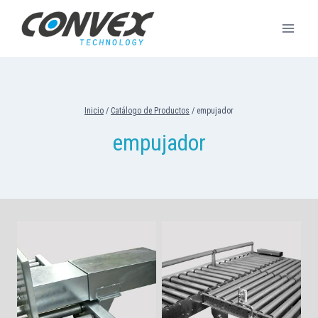
Saltar
al
contenido
Inicio
/
Catálogo de Productos
/
empujador
empujador