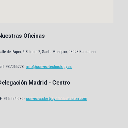
Nuestras Oficinas
alle de Papin, 6-8, local 2, Sants-Montjuïc, 08028 Barcelona
elf. 937065228 ·
info@convex-technology.es
Delegación Madrid - Centro
F.: 915.594.080 ·
convex-cadex@bysmanutencion.com