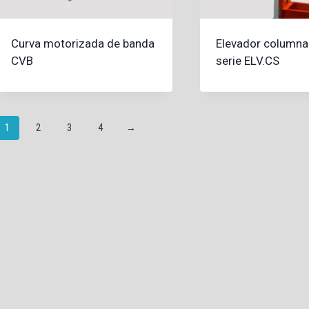
Curva motorizada de banda
Elevador columna
CVB
serie ELV.CS
1
2
3
4
→