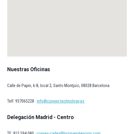
Nuestras Oficinas
Calle de Papin, 6-8, local 2, Sants-Montjuïc, 08028 Barcelona
Telf. 937065228 ·
info@convex-technology.es
Delegación Madrid - Centro
TF.: 915.594.080 ·
convex-cadex@bysmanutencion.com