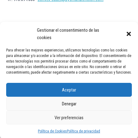
Gestionar el consentimiento de las
cookies
Para ofrecer las mejores experiencias, utilizamos tecnologías como las cookies
Aviso Legal
Política de privacidad
Política de Cookies
para almacenar y/o acceder a la información del dispositivo. El consentimiento de
estas tecnologías nos permitirá procesar datos como el comportamiento de
Contacto
navegación o las identificaciones únicas en este sitio. No consentir o retirar el
consentimiento, puede afectar negativamente a ciertas características y funciones.
Aceptar
Denegar
© 2026 Transportadores industriales en España | Cintas y soluciones
Ver preferencias
logísticas | Convex Technology
Política de Cookies
Política de privacidad