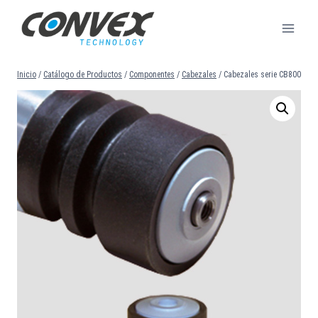
Saltar
al
contenido
Inicio
/
Catálogo de Productos
/
Componentes
/
Cabezales
/
Cabezales serie CB800