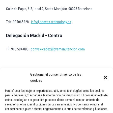
Calle de Papin, 6-8, local 2, Sants-Montjuïc, 08028 Barcelona
Telf. 937065228 ·
info@convex-technology.es
Delegación Madrid - Centro
TF.: 915.594.080 ·
convex-cadex@bysmanutencion.com
Gestionar el consentimiento de las
cookies
Para ofrecer las mejores experiencias, utilizamos tecnologías como las cookies
Aviso Legal
Política de privacidad
Política de Cookies
para almacenar y/o acceder a la información del dispositivo. El consentimiento de
estas tecnologías nos permitirá procesar datos como el comportamiento de
Contacto
navegación o las identificaciones únicas en este sitio. No consentir o retirar el
consentimiento, puede afectar negativamente a ciertas características y funciones.