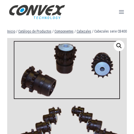
Saltar
al
contenido
Inicio
/
Catálogo de Productos
/
Componentes
/
Cabezales
/
Cabezales serie CB400