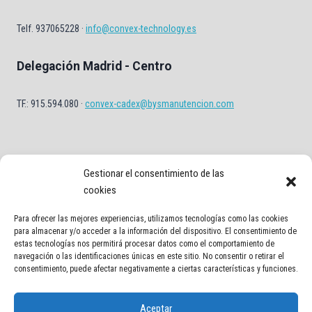
Telf. 937065228 ·
info@convex-technology.es
Delegación Madrid - Centro
TF.: 915.594.080 ·
convex-cadex@bysmanutencion.com
Gestionar el consentimiento de las
cookies
Para ofrecer las mejores experiencias, utilizamos tecnologías como las cookies
Aviso Legal
Política de privacidad
Política de Cookies
para almacenar y/o acceder a la información del dispositivo. El consentimiento de
estas tecnologías nos permitirá procesar datos como el comportamiento de
navegación o las identificaciones únicas en este sitio. No consentir o retirar el
Contacto
consentimiento, puede afectar negativamente a ciertas características y funciones.
Aceptar