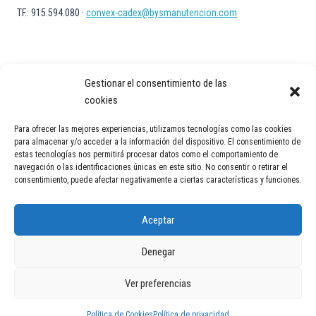
TF.: 915.594.080 ·
convex-cadex@bysmanutencion.com
Gestionar el consentimiento de las
cookies
Para ofrecer las mejores experiencias, utilizamos tecnologías como las cookies
Aviso Legal
Política de privacidad
Política de Cookies
para almacenar y/o acceder a la información del dispositivo. El consentimiento de
estas tecnologías nos permitirá procesar datos como el comportamiento de
Contacto
navegación o las identificaciones únicas en este sitio. No consentir o retirar el
consentimiento, puede afectar negativamente a ciertas características y funciones.
Aceptar
Denegar
© 2026 Transportadores industriales en España | Cintas y soluciones
Ver preferencias
logísticas | Convex Technology
Política de Cookies
Política de privacidad