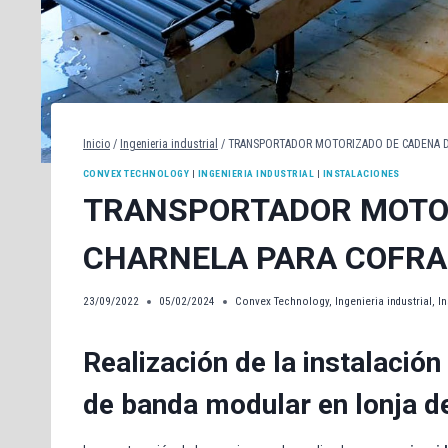
Inicio
/
Ingenieria industrial
/
TRANSPORTADOR MOTORIZADO DE CADENA DE
CONVEX TECHNOLOGY
|
INGENIERIA INDUSTRIAL
|
INSTALACIONES
TRANSPORTADOR MOTOR
CHARNELA PARA COFRA
23/09/2022
05/02/2024
Convex Technology
,
Ingenieria industrial
,
I
Realización de la instalació
de banda modular en lonja 