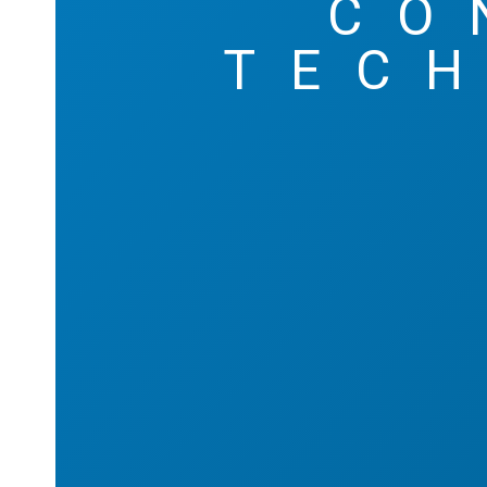
CO
TEC