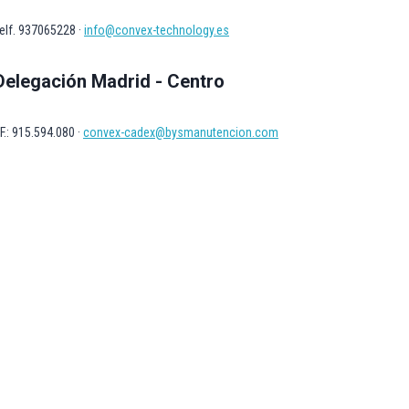
elf. 937065228 ·
info@convex-technology.es
Delegación Madrid - Centro
F.: 915.594.080 ·
convex-cadex@bysmanutencion.com