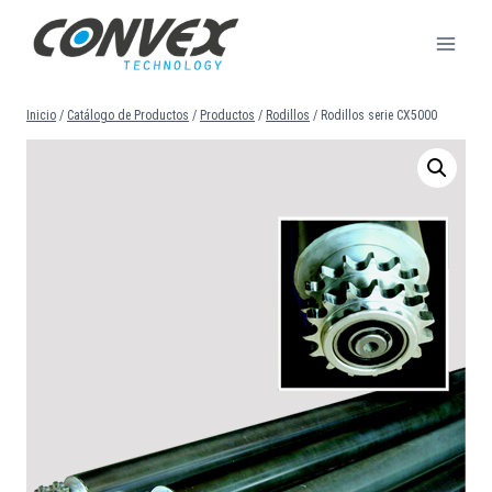
Saltar
al
contenido
Inicio
/
Catálogo de Productos
/
Productos
/
Rodillos
/
Rodillos serie CX5000