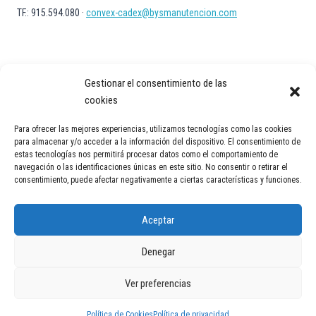
TF.: 915.594.080 ·
convex-cadex@bysmanutencion.com
Gestionar el consentimiento de las
cookies
Para ofrecer las mejores experiencias, utilizamos tecnologías como las cookies
Aviso Legal
Política de privacidad
Política de Cookies
para almacenar y/o acceder a la información del dispositivo. El consentimiento de
estas tecnologías nos permitirá procesar datos como el comportamiento de
Contacto
navegación o las identificaciones únicas en este sitio. No consentir o retirar el
consentimiento, puede afectar negativamente a ciertas características y funciones.
Aceptar
Denegar
© 2026 Transportadores industriales en España | Cintas y soluciones
Ver preferencias
logísticas | Convex Technology
Política de Cookies
Política de privacidad