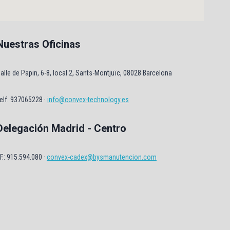
Nuestras Oficinas
alle de Papin, 6-8, local 2, Sants-Montjuïc, 08028 Barcelona
elf. 937065228 ·
info@convex-technology.es
Delegación Madrid - Centro
F.: 915.594.080 ·
convex-cadex@bysmanutencion.com