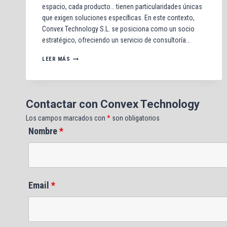
espacio, cada producto… tienen particularidades únicas
que exigen soluciones específicas. En este contexto,
Convex Technology S.L. se posiciona como un socio
estratégico, ofreciendo un servicio de consultoría…
LA
LEER MÁS
CLAVE
DEL
SERVICIO
DE
CONSULTORÍA
Contactar con Convex Technology
DE
CONVEX
Los campos marcados con
*
son obligatorios
TECHNOLOGY
Nombre
*
Email
*