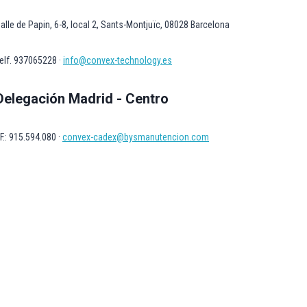
alle de Papin, 6-8, local 2, Sants-Montjuïc, 08028 Barcelona
elf. 937065228 ·
info@convex-technology.es
Delegación Madrid - Centro
F.: 915.594.080 ·
convex-cadex@bysmanutencion.com