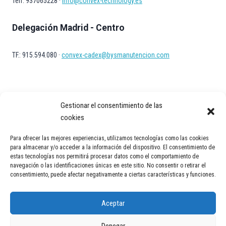
Telf. 937065228 ·
info@convex-technology.es
Delegación Madrid - Centro
TF.: 915.594.080 ·
convex-cadex@bysmanutencion.com
Gestionar el consentimiento de las
cookies
Para ofrecer las mejores experiencias, utilizamos tecnologías como las cookies
Aviso Legal
Política de privacidad
Política de Cookies
para almacenar y/o acceder a la información del dispositivo. El consentimiento de
estas tecnologías nos permitirá procesar datos como el comportamiento de
Contacto
navegación o las identificaciones únicas en este sitio. No consentir o retirar el
consentimiento, puede afectar negativamente a ciertas características y funciones.
Aceptar
Denegar