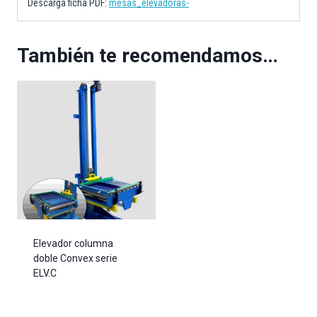
Descarga ficha PDF:
mesas_elevadoras-
También te recomendamos…
Elevador columna
doble Convex serie
ELV.C