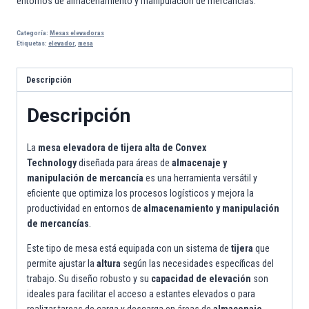
entornos de almacenamiento y manipulación de mercancías.
Categoría:
Mesas elevadoras
Etiquetas:
elevador
,
mesa
Descripción
Descripción
La
mesa elevadora de tijera alta de Convex
Technology
diseñada para áreas de
almacenaje y
manipulación de mercancía
es una herramienta versátil y
eficiente que optimiza los procesos logísticos y mejora la
productividad en entornos de
almacenamiento y manipulación
de mercancías
.
Este tipo de mesa está equipada con un sistema de
tijera
que
permite ajustar la
altura
según las necesidades específicas del
trabajo. Su diseño robusto y su
capacidad de elevación
son
ideales para facilitar el acceso a estantes elevados o para
realizar tareas de carga y descarga en áreas de
almacenaje
.