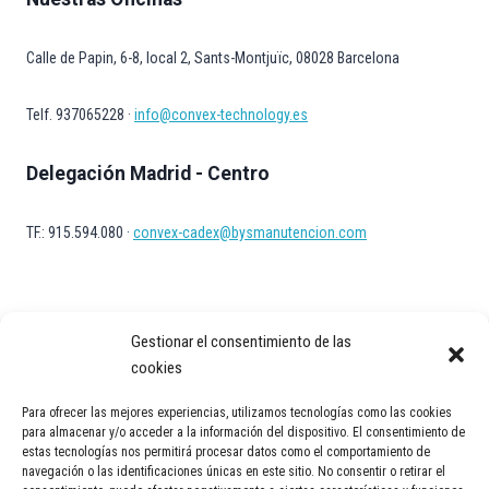
Calle de Papin, 6-8, local 2, Sants-Montjuïc, 08028 Barcelona
Telf. 937065228 ·
info@convex-technology.es
Delegación Madrid - Centro
TF.: 915.594.080 ·
convex-cadex@bysmanutencion.com
Gestionar el consentimiento de las
cookies
Para ofrecer las mejores experiencias, utilizamos tecnologías como las cookies
Aviso Legal
Política de privacidad
Política de Cookies
para almacenar y/o acceder a la información del dispositivo. El consentimiento de
estas tecnologías nos permitirá procesar datos como el comportamiento de
Contacto
navegación o las identificaciones únicas en este sitio. No consentir o retirar el