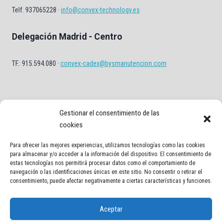
Telf. 937065228 ·
info@convex-technology.es
Delegación Madrid - Centro
TF.: 915.594.080 ·
convex-cadex@bysmanutencion.com
Gestionar el consentimiento de las
cookies
Para ofrecer las mejores experiencias, utilizamos tecnologías como las cookies
Aviso Legal
Política de privacidad
Política de Cookies
para almacenar y/o acceder a la información del dispositivo. El consentimiento de
estas tecnologías nos permitirá procesar datos como el comportamiento de
navegación o las identificaciones únicas en este sitio. No consentir o retirar el
Contacto
consentimiento, puede afectar negativamente a ciertas características y funciones.
Aceptar