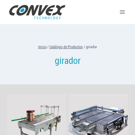
Saltar
al
contenido
Inicio
/
Catálogo de Productos
/
girador
girador