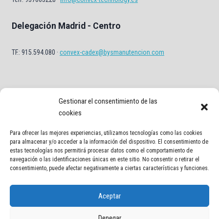
Delegación Madrid - Centro
TF.: 915.594.080 ·
convex-cadex@bysmanutencion.com
Gestionar el consentimiento de las
cookies
Para ofrecer las mejores experiencias, utilizamos tecnologías como las cookies
Aviso Legal
Política de privacidad
Política de Cookies
para almacenar y/o acceder a la información del dispositivo. El consentimiento de
estas tecnologías nos permitirá procesar datos como el comportamiento de
navegación o las identificaciones únicas en este sitio. No consentir o retirar el
Contacto
consentimiento, puede afectar negativamente a ciertas características y funciones.
Aceptar
Denegar